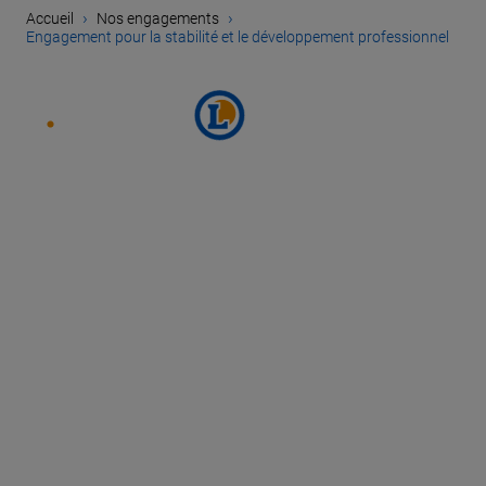
›
›
Accueil
Nos engagements
Engagement pour la stabilité et le développement professionnel
SUIVEZ E.LECLERC SUR
PARCOURIR NOS OFFRES
PLAN DU SITE
MENTIONS LÉGALES
CHARTE DES DONNÉES PERSONNELLES
GESTION DES DONNÉES PERSONNELLES
COOKIES
PARAMÈTRES DES COOKIES
ACCESSIBILITÉ : PARTIELLEMENT CONFORME