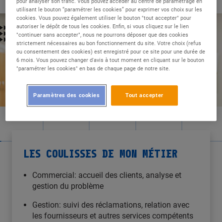
pour analyser son trafic. Vous pouvez accéder au centre de paramétrage en
utilisant le bouton “paramétrer les cookies” pour exprimer vos choix sur les
cookies. Vous pouvez également utiliser le bouton "tout accepter" pour
autoriser le dépôt de tous les cookies. Enfin, si vous cliquez sur le lien
"continuer sans accepter", nous ne pourrons déposer que des cookies
strictement nécessaires au bon fonctionnement du site. Votre choix (refus
ou consentement des cookies) est enregistré pour ce site pour une durée de
6 mois. Vous pouvez changer d'avis à tout moment en cliquant sur le bouton
"paramétrer les cookies" en bas de chaque page de notre site.
Paramètres des cookies
Tout accepter
LES COULISSES DE MON MÉTIER
Commercial: accueil des clients, analyse et
gestion du problème
Gestion: suivi des réclamations, relation avec
les fournisseurs et autres services compétents