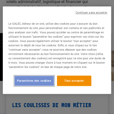
volets administratif, logistique et financier qui
permettent de les livrer aux clients. Je garantis aussi que
les contrôles prévus aient bien lieu au bon moment.
Continuer sans accepter
Evidemment, je m’assure que tous les délais sont
respectés.
Le GALEC, éditeur de ce site, utilise des cookies pour s'assurer du bon
fonctionnement du site, pour personnaliser son contenu et ses publicités et
pour analyser son trafic. Vous pouvez accéder au centre de paramétrage en
utilisant le bouton “paramétrer les cookies” pour exprimer vos choix sur les
cookies. Vous pouvez également utiliser le bouton "tout accepter" pour
autoriser le dépôt de tous les cookies. Enfin, si vous cliquez sur le lien
"continuer sans accepter", nous ne pourrons déposer que des cookies
strictement nécessaires au bon fonctionnement du site. Votre choix (refus
ou consentement des cookies) est enregistré pour ce site pour une durée de
6 mois. Vous pouvez changer d'avis à tout moment en cliquant sur le bouton
"paramétrer les cookies" en bas de chaque page de notre site.
Paramètres des cookies
Tout accepter
LES COULISSES DE MON MÉTIER