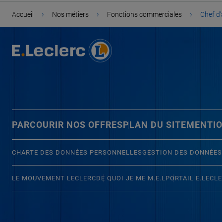
›
›
›
Accueil
Nos métiers
Fonctions commerciales
Chef d
PARCOURIR NOS OFFRES
PLAN DU SITE
MENTIO
CHARTE DES DONNÉES PERSONNELLES
GESTION DES DONNÉES
LE MOUVEMENT LECLERC
DE QUOI JE ME M.E.L
PORTAIL E.LECL