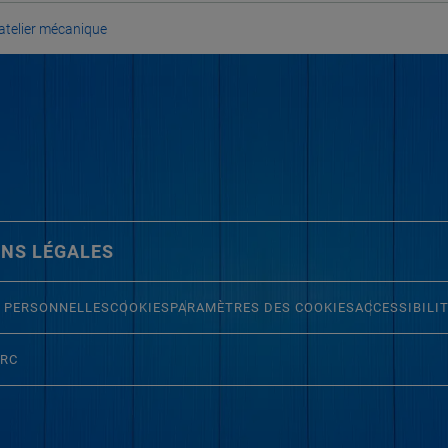
’atelier mécanique
NS LÉGALES
 PERSONNELLES
COOKIES
PARAMÈTRES DES COOKIES
ACCESSIBILI
ERC