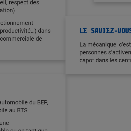
eil, respect des
tation)
onctionnement
LE SAVIEZ-VOU
productivité…) dans
ue commerciale de
La mécanique, c’est
personnes s’activen
capot dans les cent
automobile du BEP,
ile au BTS
 une
le ou en tant que