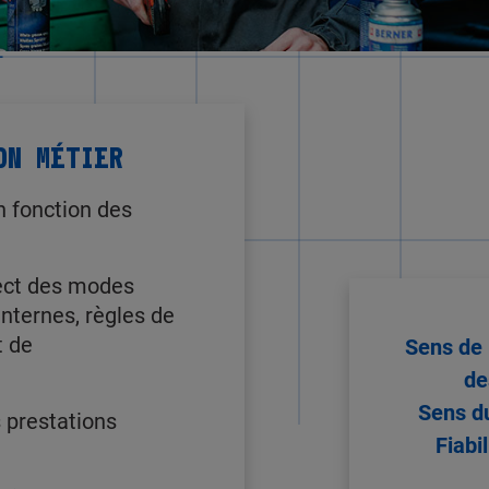
ON MÉTIER
n fonction des
pect des modes
nternes, règles de
t de
Sens de 
de
Sens du
s prestations
Fiabi