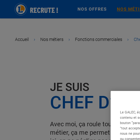
NOS OFFRES
NOS MÉT
›
›
›
Accueil
Nos métiers
Fonctions commerciales
Che
JE SUIS
CHEF D’AT
Le GALEC, éd
contenu et s
Avec moi, ça roule toujours ! Je
bouton “para
"tout accepte
métier, ça me permet d’encadrer
nous ne pour
ou consentem