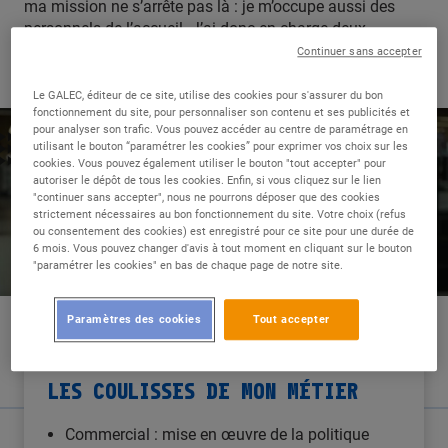
ma mission ne s’arrête pas là : je m’occupe aussi des
personnels de l’accueil. J’ai donc en charge deux
équipes importantes pour la fidélisation des clients en
Continuer sans accepter
magasin.
Le GALEC, éditeur de ce site, utilise des cookies pour s'assurer du bon
fonctionnement du site, pour personnaliser son contenu et ses publicités et
pour analyser son trafic. Vous pouvez accéder au centre de paramétrage en
utilisant le bouton “paramétrer les cookies” pour exprimer vos choix sur les
cookies. Vous pouvez également utiliser le bouton "tout accepter" pour
autoriser le dépôt de tous les cookies. Enfin, si vous cliquez sur le lien
"continuer sans accepter", nous ne pourrons déposer que des cookies
strictement nécessaires au bon fonctionnement du site. Votre choix (refus
ou consentement des cookies) est enregistré pour ce site pour une durée de
6 mois. Vous pouvez changer d'avis à tout moment en cliquant sur le bouton
"paramétrer les cookies" en bas de chaque page de notre site.
Paramètres des cookies
Tout accepter
LES COULISSES DE MON MÉTIER
Commercial : mise en œuvre de la politique