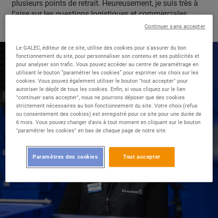
plusieurs points de retrait. Heureusement, je suis très à
l’aise sur les questions logistiques et commerciales.
Objectif : développer le chiffre d’affaires !
Continuer sans accepter
Le GALEC, éditeur de ce site, utilise des cookies pour s'assurer du bon
fonctionnement du site, pour personnaliser son contenu et ses publicités et
pour analyser son trafic. Vous pouvez accéder au centre de paramétrage en
utilisant le bouton “paramétrer les cookies” pour exprimer vos choix sur les
cookies. Vous pouvez également utiliser le bouton "tout accepter" pour
autoriser le dépôt de tous les cookies. Enfin, si vous cliquez sur le lien
"continuer sans accepter", nous ne pourrons déposer que des cookies
strictement nécessaires au bon fonctionnement du site. Votre choix (refus
ou consentement des cookies) est enregistré pour ce site pour une durée de
6 mois. Vous pouvez changer d'avis à tout moment en cliquant sur le bouton
"paramétrer les cookies" en bas de chaque page de notre site.
Paramètres des cookies
Tout accepter