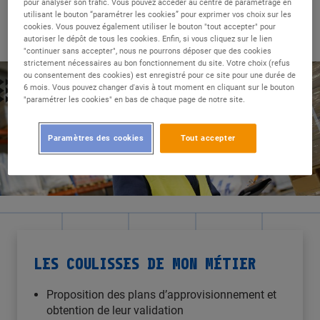
pour analyser son trafic. Vous pouvez accéder au centre de paramétrage en
aussi d’optimiser le niveau des stocks immobilisés. Il
utilisant le bouton “paramétrer les cookies” pour exprimer vos choix sur les
faut toujours savoir, à un instant donné, les quantités
cookies. Vous pouvez également utiliser le bouton "tout accepter" pour
réellement disponibles.
autoriser le dépôt de tous les cookies. Enfin, si vous cliquez sur le lien
"continuer sans accepter", nous ne pourrons déposer que des cookies
strictement nécessaires au bon fonctionnement du site. Votre choix (refus
ou consentement des cookies) est enregistré pour ce site pour une durée de
6 mois. Vous pouvez changer d'avis à tout moment en cliquant sur le bouton
"paramétrer les cookies" en bas de chaque page de notre site.
Paramètres des cookies
Tout accepter
LES COULISSES DE MON MÉTIER
Proposition des plans d’approvisionnement et
obtention de leur validation