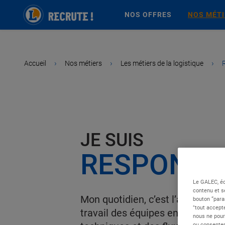
NOS OFFRES
NOS MÉT
›
›
›
Accueil
Nos métiers
Les métiers de la logistique
JE SUIS
RESPONSAB
Le GALEC, éd
contenu et s
Mon quotidien, c’est l’atelier de 
bouton “para
"tout accepte
travail des équipes en suivant 
nous ne pour
ou consentem