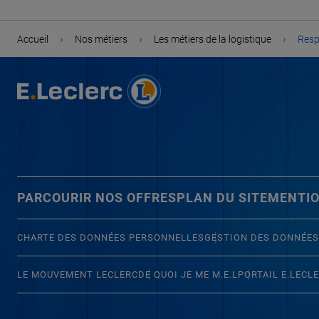
›
›
›
Accueil
Nos métiers
Les métiers de la logistique
Resp
PARCOURIR NOS OFFRES
PLAN DU SITE
MENTIO
CHARTE DES DONNÉES PERSONNELLES
GESTION DES DONNÉES
LE MOUVEMENT LECLERC
DE QUOI JE ME M.E.L
PORTAIL E.LECL