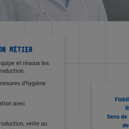
ON MÉTIER
’équipe et résous les
roduction.
 mesures d’hygiène
Fiabi
lation avec
R
Sens de 
oduction, veille au
de