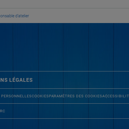
onsable d’atelier
NS LÉGALES
 PERSONNELLES
COOKIES
PARAMÈTRES DES COOKIES
ACCESSIBILI
ERC