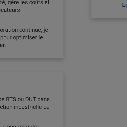
é, gère les coûts et
L
icateurs
oration continue, je
 pour optimiser le
er.
ype BTS ou DUT dans
tion industrielle ou
un contexte de