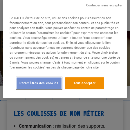
tous les niveaux : au national comme au local, je suis
Continuer sans accepter
impliqué dans la production des contenus digitaux ou
papier, dans l’animation du réseau ou du point de vente…
Le GALEC, éditeur de ce site, utilise des cookies pour s'assurer du bon
créativité, agilité, réactivité, c’est un défi quotidien !
fonctionnement du site, pour personnaliser son contenu et ses publicités et
pour analyser son trafic. Vous pouvez accéder au centre de paramétrage en
utilisant le bouton “paramétrer les cookies” pour exprimer vos choix sur les
cookies. Vous pouvez également utiliser le bouton "tout accepter" pour
autoriser le dépôt de tous les cookies. Enfin, si vous cliquez sur le lien
"continuer sans accepter", nous ne pourrons déposer que des cookies
strictement nécessaires au bon fonctionnement du site. Votre choix (refus
ou consentement des cookies) est enregistré pour ce site pour une durée de
6 mois. Vous pouvez changer d'avis à tout moment en cliquant sur le bouton
"paramétrer les cookies" en bas de chaque page de notre site.
Paramètres des cookies
Tout accepter
LES COULISSES DE MON MÉTIER
Communication
: réalisation des supports,