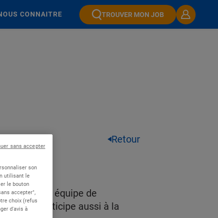
NOUS CONNAITRE
TROUVER MON JOB
Retour
nuer sans accepter
CE
ersonnaliser son
 utilisant le
er le bouton
nce avec mon équipe de
 sans accepter",
re choix (refus
igts. Je participe aussi à la
ger d'avis à