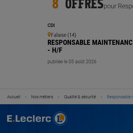
8
OFFRES
pour Resp
CDI
Falaise (14)
RESPONSABLE MAINTENANC
- H/F
publiée le 05 août 2026
›
›
›
Accueil
Nos métiers
Qualité & sécurité
Responsable 