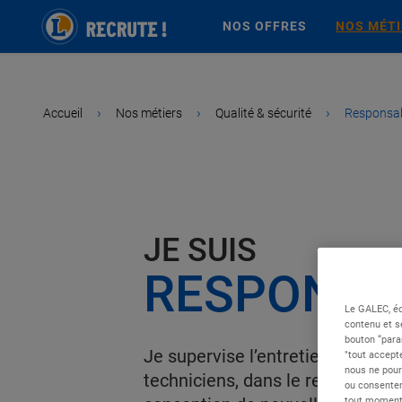
NOS OFFRES
NOS MÉT
›
›
›
Accueil
Nos métiers
Qualité & sécurité
Responsa
JE SUIS
RESPONSA
Le GALEC, éd
contenu et s
bouton “para
Je supervise l’entretien quoti
"tout accepte
nous ne pour
techniciens, dans le respect des 
ou consentem
tout moment 