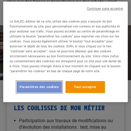
plus sur des lignes automatisées ou des robots : c’est
motivant ; il faut se tenir à jour, apprendre au fur et à
Continuer sans accepter
mesure des progrès.
Le GALEC, éditeur de ce site, utilise des cookies pour s'assurer du bon
fonctionnement du site, pour personnaliser son contenu et ses publicités et
pour analyser son trafic. Vous pouvez accéder au centre de paramétrage en
utilisant le bouton “paramétrer les cookies” pour exprimer vos choix sur les
cookies. Vous pouvez également utiliser le bouton "tout accepter" pour
autoriser le dépôt de tous les cookies. Enfin, si vous cliquez sur le lien
"continuer sans accepter", nous ne pourrons déposer que des cookies
strictement nécessaires au bon fonctionnement du site. Votre choix (refus
ou consentement des cookies) est enregistré pour ce site pour une durée de
6 mois. Vous pouvez changer d'avis à tout moment en cliquant sur le bouton
"paramétrer les cookies" en bas de chaque page de notre site.
Paramètres des cookies
Tout accepter
LES COULISSES DE MON MÉTIER
Participation aux travaux de modifications ou
d’évolution des installations : test, mise au