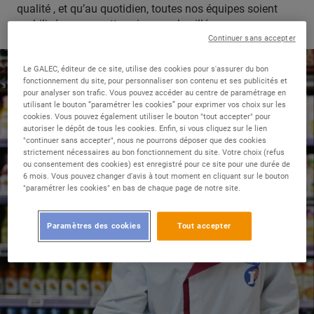
qualité , et qu’au quotidien, toutes nos équipes soient
mobilisées avec cette exigence chevillée au corps.
Continuer sans accepter
Le GALEC, éditeur de ce site, utilise des cookies pour s'assurer du bon
fonctionnement du site, pour personnaliser son contenu et ses publicités et
pour analyser son trafic. Vous pouvez accéder au centre de paramétrage en
utilisant le bouton “paramétrer les cookies” pour exprimer vos choix sur les
cookies. Vous pouvez également utiliser le bouton "tout accepter" pour
autoriser le dépôt de tous les cookies. Enfin, si vous cliquez sur le lien
"continuer sans accepter", nous ne pourrons déposer que des cookies
strictement nécessaires au bon fonctionnement du site. Votre choix (refus
ou consentement des cookies) est enregistré pour ce site pour une durée de
6 mois. Vous pouvez changer d'avis à tout moment en cliquant sur le bouton
"paramétrer les cookies" en bas de chaque page de notre site.
Paramètres des cookies
Tout accepter