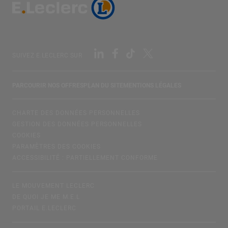
SUIVEZ E.LECLERC SUR
PARCOURIR NOS OFFRES
PLAN DU SITE
MENTIONS LÉGALES
CHARTE DES DONNÉES PERSONNELLES
GESTION DES DONNÉES PERSONNELLES
COOKIES
PARAMÈTRES DES COOKIES
ACCESSIBILITÉ : PARTIELLEMENT CONFORME
LE MOUVEMENT LECLERC
DE QUOI JE ME M.E.L
PORTAIL E.LECLERC