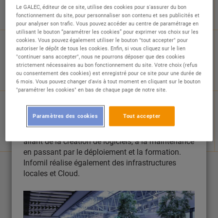
Le GALEC, éditeur de ce site, utilise des cookies pour s'assurer du bon
fonctionnement du site, pour personnaliser son contenu et ses publicités et
pour analyser son trafic. Vous pouvez accéder au centre de paramétrage en
utilisant le bouton “paramétrer les cookies” pour exprimer vos choix sur les
cookies. Vous pouvez également utiliser le bouton "tout accepter" pour
autoriser le dépôt de tous les cookies. Enfin, si vous cliquez sur le lien
"continuer sans accepter", nous ne pourrons déposer que des cookies
strictement nécessaires au bon fonctionnement du site. Votre choix (refus
ou consentement des cookies) est enregistré pour ce site pour une durée de
6 mois. Vous pouvez changer d'avis à tout moment en cliquant sur le bouton
Depuis plus de 20 ans, Infomil développe et édite
"paramétrer les cookies" en bas de chaque page de notre site.
pour le Mouvement E.Leclerc des solutions
informatiques de front-office, back-office, CRM, e-
Paramètres des cookies
Tout accepter
commerce, WMS, assistant shopper, digital
signage… La société propose une offre globale,
allant de la création de logiciels, à la maintenance
en passant par le déploiement et la formation.
Infomil réalise également des infrastructures
locales et Cloud.