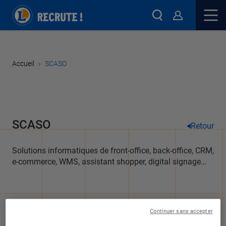
›
Accueil
SCASO
SCASO
Retour
Solutions informatiques de front-office, back-office, CRM,
e-commerce, WMS, assistant shopper, digital signage…
Continuer sans accepter