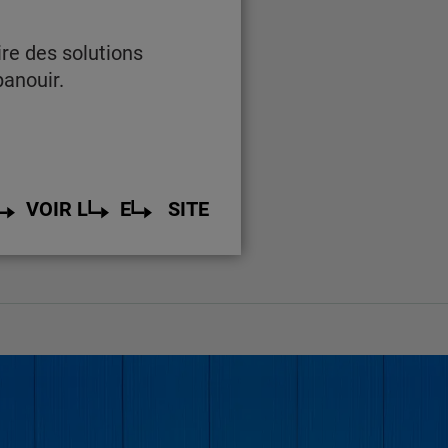
ire des solutions
panouir.
VOIR L
E
SITE