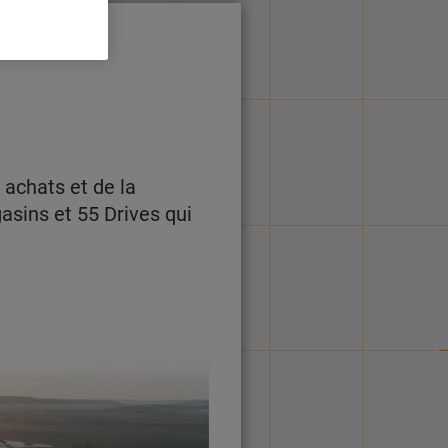
achats et de la
asins et 55 Drives qui