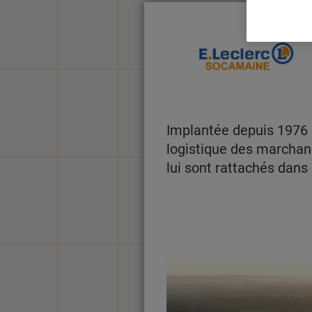
Implantée depuis 1976
logistique des marchan
lui sont rattachés dans