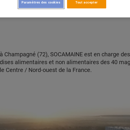
Paramètres des cookies
Tout accepter
 à Champagné (72), SOCAMAINE est en charge des 
dises alimentaires et non alimentaires des 40 mag
 le Centre / Nord-ouest de la France.