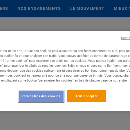
IERS
NOS ENGAGEMENTS
LE MOUVEMENT
MIEUX 
Conti
iteur de ce site, utilise des cookies pour s'assurer du bon fonctionnement du site, pour p
es publicités et pour analyser son trafic. Vous pouvez accéder au centre de paramétrage en
métrer les cookies” pour exprimer vos choix sur les cookies. Vous pouvez également utilis
r" pour autoriser le dépôt de tous les cookies. Enfin, si vous cliquez sur le lien "continuer
rons déposer que des cookies strictement nécessaires au bon fonctionnement du site. Vot
ent des cookies) est enregistré pour ce site pour une durée de 6 mois. Vous pouvez chan
en cliquant sur le bouton "paramétrer les cookies" en bas de chaque page de notre site.
Paramètres des cookies
Tout accepter