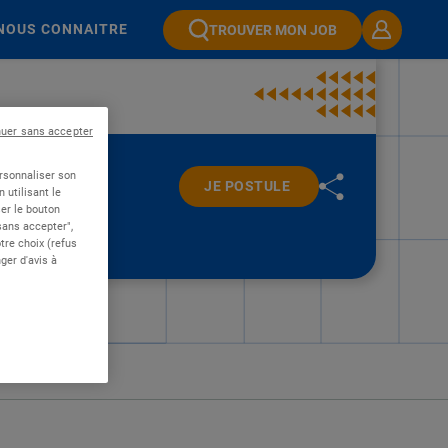
NOUS CONNAITRE
TROUVER MON JOB
nuer sans accepter
ersonnaliser son
JE POSTULE
 utilisant le
er le bouton
 sans accepter",
re choix (refus
ger d'avis à