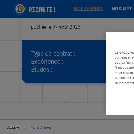
NOS OFFRES
NOS MÉT
publiée le 07 août 2026
Type de contrat :
Le GALEC, éd
contenu et s
Expérience :
bouton “para
"tout accepte
Études :
nous ne pour
ou consentem
tout moment 
›
Accueil
Nos offres