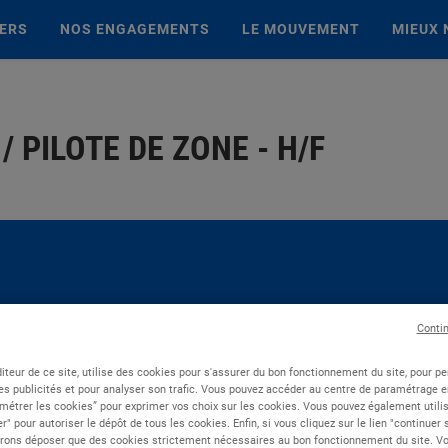
IERS
NOS ENGAGEMENTS
LE MOUVEMENT
MIEUX 
/ PILOTE DE ZONE - H/F
Conti
iteur de ce site, utilise des cookies pour s'assurer du bon fonctionnement du site, pour p
es publicités et pour analyser son trafic. Vous pouvez accéder au centre de paramétrage en
métrer les cookies” pour exprimer vos choix sur les cookies. Vous pouvez également utilis
r" pour autoriser le dépôt de tous les cookies. Enfin, si vous cliquez sur le lien "continuer
rons déposer que des cookies strictement nécessaires au bon fonctionnement du site. Vot