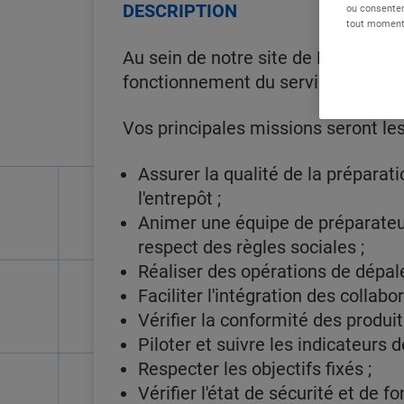
DESCRIPTION
ou consentem
tout moment 
Au sein de notre site de Riec-sur-B
fonctionnement du service préparatio
Vos principales missions seront les
Assurer la qualité de la prépara
l'entrepôt ;
Animer une équipe de préparateur
respect des règles sociales ;
Réaliser des opérations de dépalet
Faciliter l'intégration des collabo
Vérifier la conformité des produit
Piloter et suivre les indicateurs 
Respecter les objectifs fixés ;
Vérifier l'état de sécurité et de