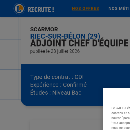
NOS OFFRES
NOS MÉT
SCARMOR
RIEC-SUR-BÉLON (29)
ADJOINT CHEF D'ÉQUIPE 
publiée le 28 juillet 2026
Type de contrat :
CDI
Expérience :
Confirmé
Études :
Niveau Bac
Le GALEC, éd
contenu et s
bouton “para
"tout accepte
nous ne pour