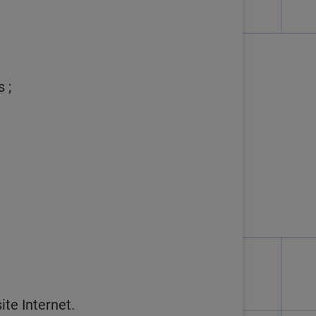
s ;
te Internet.