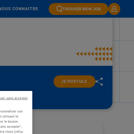
NOUS CONNAITRE
TROUVER MON JOB
JE POSTULE
nuer sans accepter
ersonnaliser son
 utilisant le
er le bouton
 sans accepter",
re choix (refus