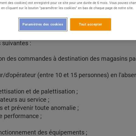
ent des cookies) est enregistré pour ce site pour une durée de 6 mois. Vous pouvez chan
en cliquant sur le bouton "paramétrer les cookies" en bas de chaque page de notre site.
elon (29) et, en collaboration avec votre chef d'équ
Paramètres des cookies
Tout accepter
n (produits frais, ultra frais, fruits et légumes) d
 suivantes :
tion des commandes à destination des magasins pa
/d'opérateur (entre 10 et 15 personnes) en l'absen
tisation et de palettisation ;
rateurs au service ;
s et prévenir toute anomalie ;
de performance ;
 fonctionnement des équipements ;