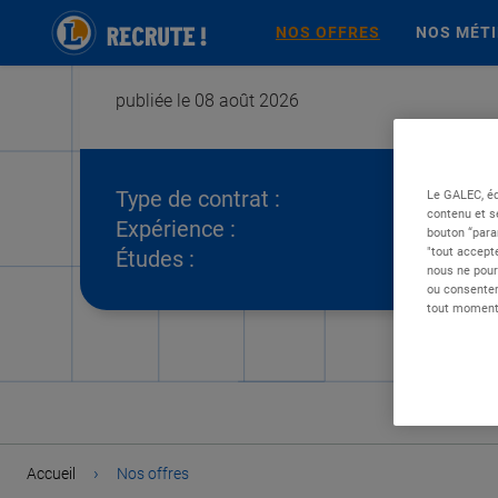
NOS OFFRES
NOS MÉT
publiée le 08 août 2026
Type de contrat :
Le GALEC, éd
contenu et s
Expérience :
bouton “para
"tout accepte
Études :
nous ne pour
ou consentem
tout moment 
›
Accueil
Nos offres