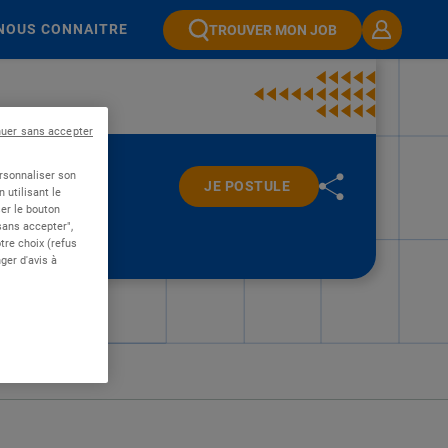
NOUS CONNAITRE
TROUVER MON JOB
nuer sans accepter
ersonnaliser son
JE POSTULE
 utilisant le
er le bouton
 sans accepter",
re choix (refus
ger d'avis à