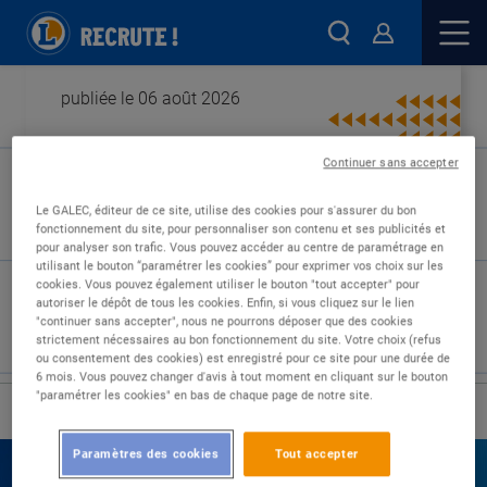
publiée le 06 août 2026
Continuer sans accepter
Type de contrat :
Le GALEC, éditeur de ce site, utilise des cookies pour s'assurer du bon
fonctionnement du site, pour personnaliser son contenu et ses publicités et
Expérience :
pour analyser son trafic. Vous pouvez accéder au centre de paramétrage en
Études :
utilisant le bouton “paramétrer les cookies” pour exprimer vos choix sur les
cookies. Vous pouvez également utiliser le bouton "tout accepter" pour
autoriser le dépôt de tous les cookies. Enfin, si vous cliquez sur le lien
"continuer sans accepter", nous ne pourrons déposer que des cookies
strictement nécessaires au bon fonctionnement du site. Votre choix (refus
ou consentement des cookies) est enregistré pour ce site pour une durée de
6 mois. Vous pouvez changer d'avis à tout moment en cliquant sur le bouton
"paramétrer les cookies" en bas de chaque page de notre site.
›
Accueil
Nos offres
Paramètres des cookies
Tout accepter