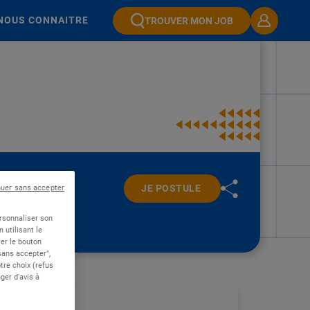
NOUS CONNAITRE
TROUVER MON JOB
JE POSTULE
nuer sans accepter
ersonnaliser son
 utilisant le
er le bouton
 sans accepter",
re choix (refus
ger d'avis à