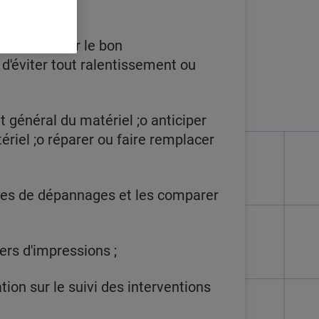
arge d'assurer le bon
d'éviter tout ralentissement ou
 général du matériel ;o anticiper
riel ;o réparer ou faire remplacer
rnes de dépannages et les comparer
ers d'impressions ;
on sur le suivi des interventions