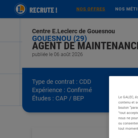
NOS OFFRES
NOS MÉT
Centre E.Leclerc de Gouesnou
GOUESNOU (29)
AGENT DE MAINTENANCE
publiée le 06 août 2026
Type de contrat :
CDD
Expérience :
Confirmé
Études :
CAP / BEP
Le GALEC, éd
contenu et s
bouton “para
"tout accepte
nous ne pour
ou consentem
tout moment 