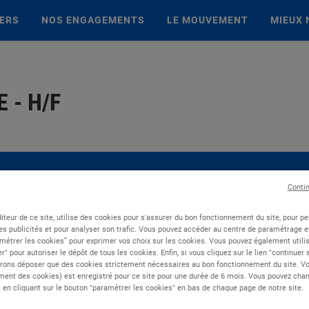
IERS
NOS ENGAGEMENTS
LE MOUVEMENT
MIEUX 
 - H/F
Conti
iteur de ce site, utilise des cookies pour s'assurer du bon fonctionnement du site, pour p
es publicités et pour analyser son trafic. Vous pouvez accéder au centre de paramétrage en
métrer les cookies” pour exprimer vos choix sur les cookies. Vous pouvez également utilis
r" pour autoriser le dépôt de tous les cookies. Enfin, si vous cliquez sur le lien "continuer
rons déposer que des cookies strictement nécessaires au bon fonctionnement du site. Vot
ent des cookies) est enregistré pour ce site pour une durée de 6 mois. Vous pouvez chan
en cliquant sur le bouton "paramétrer les cookies" en bas de chaque page de notre site.