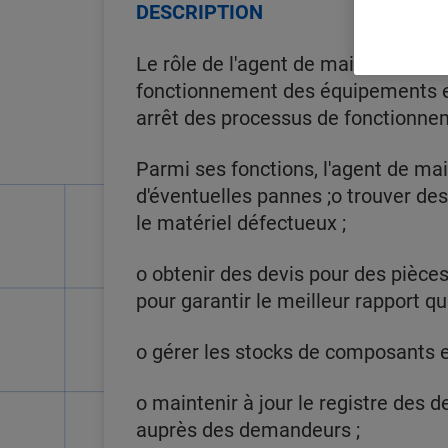
DESCRIPTION
Le rôle de l'agent de maintenance es
fonctionnement des équipements et 
arrêt des processus de fonctionn
Parmi ses fonctions, l'agent de mai
d'éventuelles pannes ;o trouver de
le matériel défectueux ;
o obtenir des devis pour des pièc
pour garantir le meilleur rapport qua
o gérer les stocks de composants e
o maintenir à jour le registre des
auprès des demandeurs ;