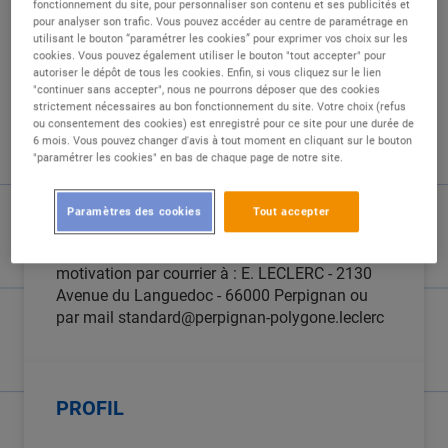
fonctionnement du site, pour personnaliser son contenu et ses publicités et
pour analyser son trafic. Vous pouvez accéder au centre de paramétrage en
utilisant le bouton “paramétrer les cookies” pour exprimer vos choix sur les
DESCRIPTION
cookies. Vous pouvez également utiliser le bouton "tout accepter" pour
autoriser le dépôt de tous les cookies. Enfin, si vous cliquez sur le lien
"continuer sans accepter", nous ne pourrons déposer que des cookies
Le centre E. LECLERC Perpignan Polygone
strictement nécessaires au bon fonctionnement du site. Votre choix (refus
8800 m2 recherche un/une agent de sécurité
ou consentement des cookies) est enregistré pour ce site pour une durée de
ayant SSIAP 1 minimum et carte pro à jour pour
6 mois. Vous pouvez changer d'avis à tout moment en cliquant sur le bouton
"paramétrer les cookies" en bas de chaque page de notre site.
la sécurité des biens et des personnes du
centre.
Paramètres des cookies
Tout accepter
Ce poste est à pourvoir immédiatement. Merci
de nous faire parvenir vos cv et lettres de
motivation par courrier à : E. LECLERC - 2130
Avenue du Languedoc - 66000 Perpignan ou
par mail standard@perpignan-polygone.leclerc
PROFIL