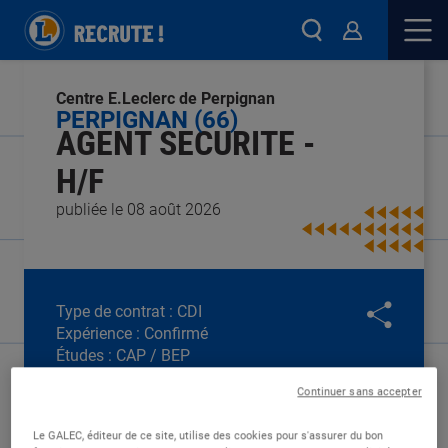
Centre E.Leclerc de Perpignan
PERPIGNAN (66)
AGENT SECURITE -
H/F
publiée le 08 août 2026
Type de contrat :
CDI
Expérience :
Confirmé
Études :
CAP / BEP
Continuer sans accepter
Le GALEC, éditeur de ce site, utilise des cookies pour s'assurer du bon