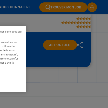
NOUS CONNAITRE
TROUVER MON JOB
nuer sans accepter
ersonnaliser son
JE POSTULE
 utilisant le
er le bouton
 sans accepter",
re choix (refus
ger d'avis à