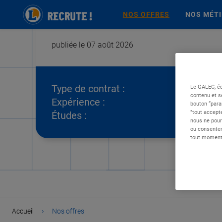
NOS OFFRES
NOS MÉT
publiée le 07 août 2026
Type de contrat :
Le GALEC, éd
contenu et s
Expérience :
bouton “para
"tout accepte
Études :
nous ne pour
ou consentem
tout moment 
›
Accueil
Nos offres