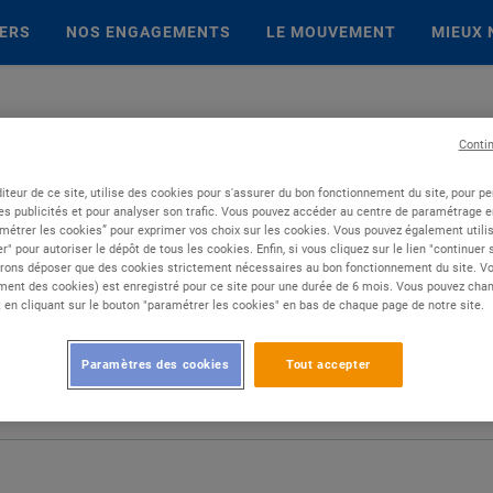
IERS
NOS ENGAGEMENTS
LE MOUVEMENT
MIEUX 
Conti
iteur de ce site, utilise des cookies pour s'assurer du bon fonctionnement du site, pour p
es publicités et pour analyser son trafic. Vous pouvez accéder au centre de paramétrage en
métrer les cookies” pour exprimer vos choix sur les cookies. Vous pouvez également utilis
r" pour autoriser le dépôt de tous les cookies. Enfin, si vous cliquez sur le lien "continuer
rons déposer que des cookies strictement nécessaires au bon fonctionnement du site. Vot
ent des cookies) est enregistré pour ce site pour une durée de 6 mois. Vous pouvez chan
en cliquant sur le bouton "paramétrer les cookies" en bas de chaque page de notre site.
Paramètres des cookies
Tout accepter