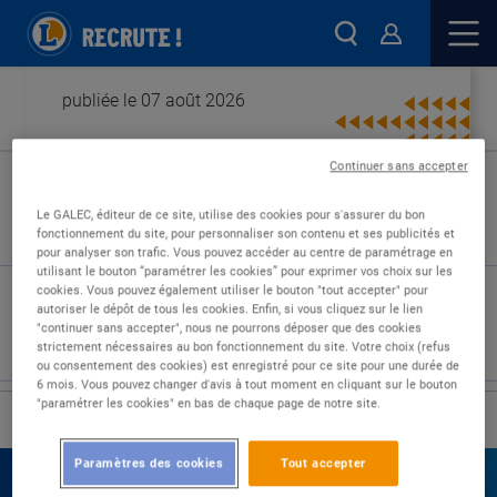
publiée le 07 août 2026
Continuer sans accepter
Type de contrat :
Le GALEC, éditeur de ce site, utilise des cookies pour s'assurer du bon
fonctionnement du site, pour personnaliser son contenu et ses publicités et
Expérience :
pour analyser son trafic. Vous pouvez accéder au centre de paramétrage en
Études :
utilisant le bouton “paramétrer les cookies” pour exprimer vos choix sur les
cookies. Vous pouvez également utiliser le bouton "tout accepter" pour
autoriser le dépôt de tous les cookies. Enfin, si vous cliquez sur le lien
"continuer sans accepter", nous ne pourrons déposer que des cookies
strictement nécessaires au bon fonctionnement du site. Votre choix (refus
ou consentement des cookies) est enregistré pour ce site pour une durée de
6 mois. Vous pouvez changer d'avis à tout moment en cliquant sur le bouton
"paramétrer les cookies" en bas de chaque page de notre site.
›
Accueil
Nos offres
Paramètres des cookies
Tout accepter