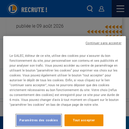
publiée le 09 août 2026
Continuer sans accepter
Type de contrat :
Le GALEC, éditeur de ce site, utilise des cookies pour s'assurer du bon
fonctionnement du site, pour personnaliser son contenu et ses publicités et
Expérience :
pour analyser son trafic. Vous pouvez accéder au centre de paramétrage en
Études :
utilisant le bouton “paramétrer les cookies” pour exprimer vos choix sur les
cookies. Vous pouvez également utiliser le bouton "tout accepter" pour
autoriser le dépôt de tous les cookies. Enfin, si vous cliquez sur le lien
"continuer sans accepter", nous ne pourrons déposer que des cookies
strictement nécessaires au bon fonctionnement du site. Votre choix (refus
ou consentement des cookies) est enregistré pour ce site pour une durée de
6 mois. Vous pouvez changer d'avis à tout moment en cliquant sur le bouton
"paramétrer les cookies" en bas de chaque page de notre site.
›
Accueil
Nos offres
Paramètres des cookies
Tout accepter