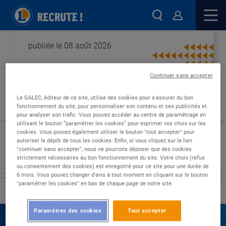
publiée le 08 août 2026
Continuer sans accepter
Type de contrat :
Le GALEC, éditeur de ce site, utilise des cookies pour s'assurer du bon
fonctionnement du site, pour personnaliser son contenu et ses publicités et
Expérience :
pour analyser son trafic. Vous pouvez accéder au centre de paramétrage en
Études :
utilisant le bouton “paramétrer les cookies” pour exprimer vos choix sur les
cookies. Vous pouvez également utiliser le bouton "tout accepter" pour
autoriser le dépôt de tous les cookies. Enfin, si vous cliquez sur le lien
"continuer sans accepter", nous ne pourrons déposer que des cookies
strictement nécessaires au bon fonctionnement du site. Votre choix (refus
ou consentement des cookies) est enregistré pour ce site pour une durée de
6 mois. Vous pouvez changer d'avis à tout moment en cliquant sur le bouton
"paramétrer les cookies" en bas de chaque page de notre site.
›
Accueil
Nos offres
Paramètres des cookies
Tout accepter