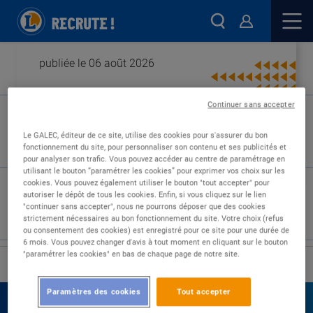
publiée le 06 août 2026
Continuer sans accepter
Type de contrat :
Le GALEC, éditeur de ce site, utilise des cookies pour s'assurer du bon
fonctionnement du site, pour personnaliser son contenu et ses publicités et
Expérience :
pour analyser son trafic. Vous pouvez accéder au centre de paramétrage en
Études :
utilisant le bouton “paramétrer les cookies” pour exprimer vos choix sur les
cookies. Vous pouvez également utiliser le bouton "tout accepter" pour
autoriser le dépôt de tous les cookies. Enfin, si vous cliquez sur le lien
"continuer sans accepter", nous ne pourrons déposer que des cookies
strictement nécessaires au bon fonctionnement du site. Votre choix (refus
ou consentement des cookies) est enregistré pour ce site pour une durée de
6 mois. Vous pouvez changer d'avis à tout moment en cliquant sur le bouton
"paramétrer les cookies" en bas de chaque page de notre site.
›
Accueil
Nos offres
Paramètres des cookies
Tout accepter