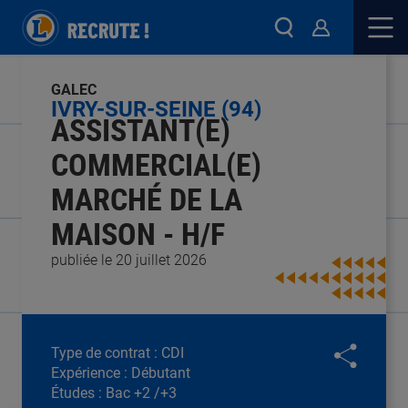
GALEC
IVRY-SUR-SEINE (94)
ASSISTANT(E)
COMMERCIAL(E)
MARCHÉ DE LA
MAISON - H/F
publiée le 20 juillet 2026
Type de contrat :
CDI
Expérience :
Débutant
Études :
Bac +2 /+3