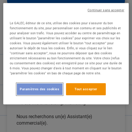
Continuer sans accepter
Le GALEC, éditeur de ce site, utilise des cookies pour s'assurer du bon
fonctionnement du site, pour personnaliser son contenu et ses publicités et
pour analyser son trafic. Vous pouvez accéder au centre de paramétrage en
DESCRIPTION
utilisant le bouton “paramétrer les cookies” pour exprimer vos choix sur les
cookies. Vous pouvez également utiliser le bouton "tout accepter" pour
autoriser le dépôt de tous les cookies. Enfin, si vous cliquez sur le lien
Au sein de la Direction Commerciale Non
"continuer sans accepter", nous ne pourrons déposer que des cookies
Alimentaire, le Marché de la Maison se
strictement nécessaires au bon fonctionnement du site. Votre choix (refus
compose de 3 pôles répartis de la manière
ou consentement des cookies) est enregistré pour ce site pour une durée de
6 mois. Vous pouvez changer d'avis à tout moment en cliquant sur le bouton
suivante :
"paramétrer les cookies" en bas de chaque page de notre site.
Pôle Electroménager
Paramètres des cookies
Tout accepter
Pôle Art de la table / Cuisine / Cuisson /
Décoration Mobilier
Pôle Merchandising/Marketing
Nous recherchons un(e) Assistant(e)
commercial(e).