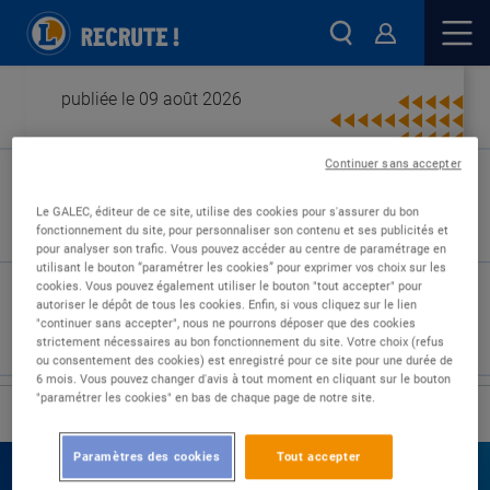
publiée le 09 août 2026
Continuer sans accepter
Type de contrat :
Le GALEC, éditeur de ce site, utilise des cookies pour s'assurer du bon
fonctionnement du site, pour personnaliser son contenu et ses publicités et
Expérience :
pour analyser son trafic. Vous pouvez accéder au centre de paramétrage en
Études :
utilisant le bouton “paramétrer les cookies” pour exprimer vos choix sur les
cookies. Vous pouvez également utiliser le bouton "tout accepter" pour
autoriser le dépôt de tous les cookies. Enfin, si vous cliquez sur le lien
"continuer sans accepter", nous ne pourrons déposer que des cookies
strictement nécessaires au bon fonctionnement du site. Votre choix (refus
ou consentement des cookies) est enregistré pour ce site pour une durée de
6 mois. Vous pouvez changer d'avis à tout moment en cliquant sur le bouton
"paramétrer les cookies" en bas de chaque page de notre site.
›
Accueil
Nos offres
Paramètres des cookies
Tout accepter