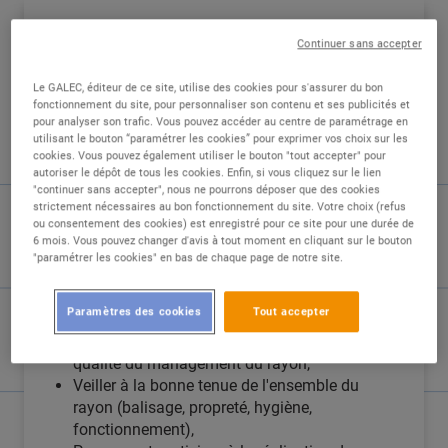
DESCRIPTION
Continuer sans accepter
Le GALEC, éditeur de ce site, utilise des cookies pour s'assurer du bon
En tant qu'assistant du responsable rayon
fonctionnement du site, pour personnaliser son contenu et ses publicités et
Epicerie, vos missions seront :
pour analyser son trafic. Vous pouvez accéder au centre de paramétrage en
utilisant le bouton “paramétrer les cookies” pour exprimer vos choix sur les
cookies. Vous pouvez également utiliser le bouton "tout accepter" pour
autoriser le dépôt de tous les cookies. Enfin, si vous cliquez sur le lien
"continuer sans accepter", nous ne pourrons déposer que des cookies
strictement nécessaires au bon fonctionnement du site. Votre choix (refus
Seconder le responsable de rayon dans la
ou consentement des cookies) est enregistré pour ce site pour une durée de
gestion, l'organisation, l'approvisionnement,
6 mois. Vous pouvez changer d'avis à tout moment en cliquant sur le bouton
la qualité du rayon et assurer des travaux
"paramétrer les cookies" en bas de chaque page de notre site.
comportant une part d'initiative et de
responsabilité,
Paramètres des cookies
Tout accepter
Coordonner le travail de plusieurs salariés,
Etre responsable du dialogue social et de la
qualité du management du rayon,
Veiller à la bonne tenue de l'ensemble du
rayon (balisage, propreté, hygiène,
fonctionnement),