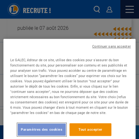
publiée le 07 août 2026
Continuer sans accepter
Type de contrat :
Le GALEC, éditeur de ce site, utilise des cookies pour s'assurer du bon
fonctionnement du site, pour personnaliser son contenu et ses publicités et
Expérience :
pour analyser son trafic. Vous pouvez accéder au centre de paramétrage en
Études :
utilisant le bouton “paramétrer les cookies” pour exprimer vos choix sur les
cookies. Vous pouvez également utiliser le bouton "tout accepter" pour
autoriser le dépôt de tous les cookies. Enfin, si vous cliquez sur le lien
"continuer sans accepter", nous ne pourrons déposer que des cookies
strictement nécessaires au bon fonctionnement du site. Votre choix (refus
ou consentement des cookies) est enregistré pour ce site pour une durée de
6 mois. Vous pouvez changer d'avis à tout moment en cliquant sur le bouton
"paramétrer les cookies" en bas de chaque page de notre site.
›
Accueil
Nos offres
Paramètres des cookies
Tout accepter