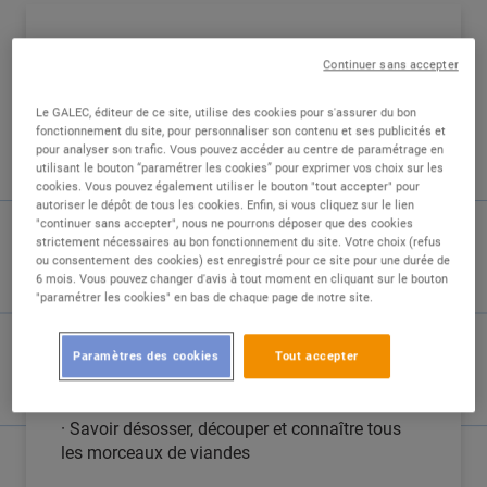
DESCRIPTION
Continuer sans accepter
Nous recherchons un boucher confirmé H/F
Le GALEC, éditeur de ce site, utilise des cookies pour s'assurer du bon
fonctionnement du site, pour personnaliser son contenu et ses publicités et
pour compléter notre équipe déjà en place et
pour analyser son trafic. Vous pouvez accéder au centre de paramétrage en
qui comporte 4 bouchers.
utilisant le bouton “paramétrer les cookies” pour exprimer vos choix sur les
cookies. Vous pouvez également utiliser le bouton "tout accepter" pour
autoriser le dépôt de tous les cookies. Enfin, si vous cliquez sur le lien
Notre responsable boucherie vous
"continuer sans accepter", nous ne pourrons déposer que des cookies
accompagnera lors de votre intégration afin de
strictement nécessaires au bon fonctionnement du site. Votre choix (refus
découvrir notre façon de fonctionner et les
ou consentement des cookies) est enregistré pour ce site pour une durée de
règles de l'entreprise.
6 mois. Vous pouvez changer d'avis à tout moment en cliquant sur le bouton
"paramétrer les cookies" en bas de chaque page de notre site.
Vous participerez aux missions suivantes :
Paramètres des cookies
Tout accepter
· Confectionner les produits mis en vente
· Savoir désosser, découper et connaître tous
les morceaux de viandes