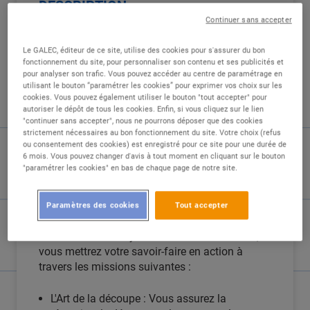
DESCRIPTION
Continuer sans accepter
Boucher / Bouchère (H/F) - CDI
Le GALEC, éditeur de ce site, utilise des cookies pour s'assurer du bon
Incarnez l'artisanat et la passion du bon produit
fonctionnement du site, pour personnaliser son contenu et ses publicités et
! Vous êtes un(e) artisan(e) boucher(ère) fier(e)
pour analyser son trafic. Vous pouvez accéder au centre de paramétrage en
de son métier ? Vous aimez travailler de belles
utilisant le bouton “paramétrer les cookies” pour exprimer vos choix sur les
pièces et conseiller les amateurs de bonne
cookies. Vous pouvez également utiliser le bouton "tout accepter" pour
autoriser le dépôt de tous les cookies. Enfin, si vous cliquez sur le lien
viande ? Rejoignez notre équipe ! Chez nous, la
"continuer sans accepter", nous ne pourrons déposer que des cookies
qualité, le respect du produit et les préparations
strictement nécessaires au bon fonctionnement du site. Votre choix (refus
"Fait Maison" sont au coeur de notre
ou consentement des cookies) est enregistré pour ce site pour une durée de
6 mois. Vous pouvez changer d'avis à tout moment en cliquant sur le bouton
engagement quotidien pour régaler notre
"paramétrer les cookies" en bas de chaque page de notre site.
clientèle.
Vos missions au quotidien
Paramètres des cookies
Tout accepter
Au sein de notre rayon et de notre laboratoire,
vous mettrez votre savoir-faire en action à
travers les missions suivantes :
L'Art de la découpe : Vous assurez la