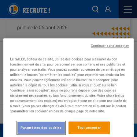
publiée le 06 août 2026
Continuer sans accepter
Type de contrat :
Le GALEC, éditeur de ce site, utilise des cookies pour s'assurer du bon
fonctionnement du site, pour personnaliser son contenu et ses publicités et
Expérience :
pour analyser son trafic. Vous pouvez accéder au centre de paramétrage en
Études :
utilisant le bouton “paramétrer les cookies” pour exprimer vos choix sur les
cookies. Vous pouvez également utiliser le bouton "tout accepter" pour
autoriser le dépôt de tous les cookies. Enfin, si vous cliquez sur le lien
"continuer sans accepter", nous ne pourrons déposer que des cookies
strictement nécessaires au bon fonctionnement du site. Votre choix (refus
ou consentement des cookies) est enregistré pour ce site pour une durée de
6 mois. Vous pouvez changer d'avis à tout moment en cliquant sur le bouton
"paramétrer les cookies" en bas de chaque page de notre site.
›
Accueil
Nos offres
Paramètres des cookies
Tout accepter