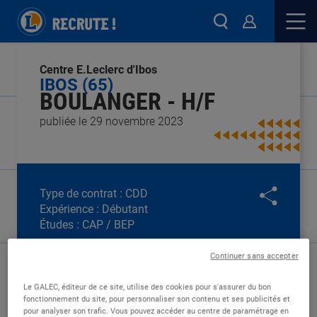
Centre E.Leclerc d'Ibos
IBOS (65)
BOULANGER - H/F
publiée le 29 novembre 2023
Type de contrat :
CDD
Expérience :
Débutant
Études :
CAP / BEP
Continuer sans accepter
Le GALEC, éditeur de ce site, utilise des cookies pour s'assurer du bon
fonctionnement du site, pour personnaliser son contenu et ses publicités et
pour analyser son trafic. Vous pouvez accéder au centre de paramétrage en