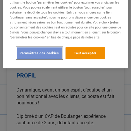
DESCRIPTION
utilisant le bouton “paramétrer les cookies” pour exprimer vos choix sur les
cookies. Vous pouvez également utiliser le bouton "tout accepter" pour
autoriser le dépôt de tous les cookies. Enfin, si vous cliquez sur le lien
Elaborer l’ensemble des variétés de pains et
"continuer sans accepter", nous ne pourrons déposer que des cookies
strictement nécessaires au bon fonctionnement du site. Votre choix (refus
viennoiseries proposées par le magasin
ou consentement des cookies) est enregistré pour ce site pour une durée de
Conseiller et fidéliser la clientèle
6 mois. Vous pouvez changer d'avis à tout moment en cliquant sur le bouton
Participer à la gestion et à la disposition des
"paramétrer les cookies" en bas de chaque page de notre site.
marchandises du rayon
Garantir la qualité et la sécurité alimentaire
Paramètres des cookies
Tout accepter
PROFIL
Dynamique, ayant un bon esprit d’équipe et un
bon relationnel avec les clients, ce poste est fait
pour vous !
Diplômé d’un CAP de Boulanger, expérience
souhaitée de 2 ans, débutant accepté.