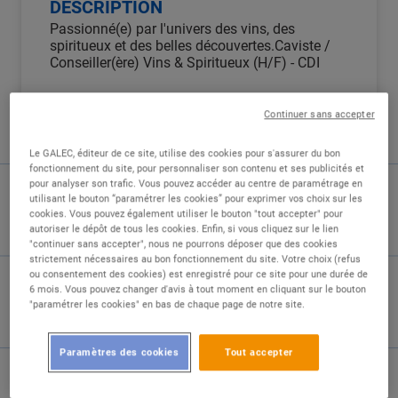
DESCRIPTION
Passionné(e) par l'univers des vins, des
spiritueux et des belles découvertes.Caviste /
Conseiller(ère) Vins & Spiritueux (H/F) - CDI
E.Leclerc Strasbourg - Rivetoile | Conseil,
Continuer sans accepter
Dégustation & Animation
Le GALEC, éditeur de ce site, utilise des cookies pour s'assurer du bon
Votre mission, si vous l'acceptez :
fonctionnement du site, pour personnaliser son contenu et ses publicités et
pour analyser son trafic. Vous pouvez accéder au centre de paramétrage en
utilisant le bouton “paramétrer les cookies” pour exprimer vos choix sur les
Véritable ambassadeur(drice) du goût au sein
cookies. Vous pouvez également utiliser le bouton "tout accepter" pour
de notre cave, vous transformez chaque
autoriser le dépôt de tous les cookies. Enfin, si vous cliquez sur le lien
passage en rayon en une véritable expérience
"continuer sans accepter", nous ne pourrons déposer que des cookies
sensorielle pour nos clients !
strictement nécessaires au bon fonctionnement du site. Votre choix (refus
ou consentement des cookies) est enregistré pour ce site pour une durée de
6 mois. Vous pouvez changer d'avis à tout moment en cliquant sur le bouton
Qu'il s'agisse de dénicher un grand cru, de
"paramétrer les cookies" en bas de chaque page de notre site.
conseiller un accord mets & vins audacieux ou
de faire découvrir un spiritueux artisanal, vous
Paramètres des cookies
Tout accepter
mettez votre passion et vos connaissances au
service des amateurs comme des
connaisseurs. Votre univers ? Les terroirs, la