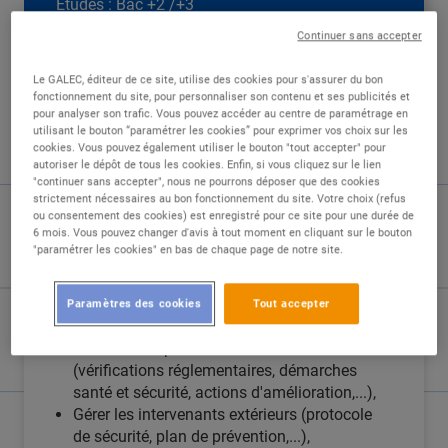
Études :
Bac +2 /+3
Continuer sans accepter
Le GALEC, éditeur de ce site, utilise des cookies pour s'assurer du bon
fonctionnement du site, pour personnaliser son contenu et ses publicités et
pour analyser son trafic. Vous pouvez accéder au centre de paramétrage en
utilisant le bouton “paramétrer les cookies” pour exprimer vos choix sur les
DESCRIPTION
cookies. Vous pouvez également utiliser le bouton "tout accepter" pour
autoriser le dépôt de tous les cookies. Enfin, si vous cliquez sur le lien
"continuer sans accepter", nous ne pourrons déposer que des cookies
Rattaché au Responsable Sécurité de la SCA
strictement nécessaires au bon fonctionnement du site. Votre choix (refus
Ouest dans le cadre de votre alternance, vous
ou consentement des cookies) est enregistré pour ce site pour une durée de
6 mois. Vous pouvez changer d'avis à tout moment en cliquant sur le bouton
aurez comme principales missions :
"paramétrer les cookies" en bas de chaque page de notre site.
Accompagner le responsable sécurité sur la
gestion et la réglementation des produits
Paramètres des cookies
Tout accepter
dangereux (ICPE),
Conduire les plans d'action sécurité
(vérifications réglementaires, démarches
santé et sécurité, actions d'amélioration,...),
Gérer les intervenants extérieurs (protocole
de sécurité, plan de prévention,...),