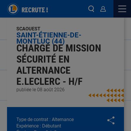
SCAOUEST
SAINT-ÉTIENNE-DE-
MONTLUC (44)
CHARGÉ DE MISSION
SÉCURITÉ EN
ALTERNANCE
E.LECLERC - H/F
publiée le 08 août 2026
Type de contrat :
Alternance
Expérience :
Débutant