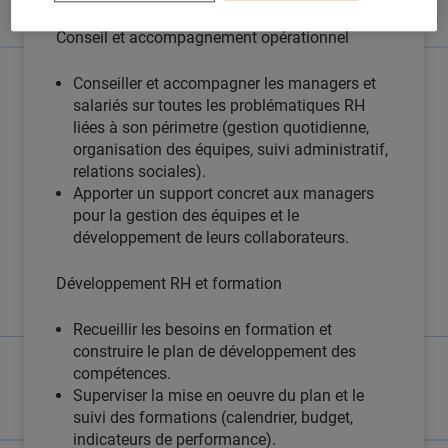
Conseil et accompagnement opérationnel
Conseiller et accompagner les managers et
salariés sur toutes les problématiques RH
liées à son périmetre (gestion quotidienne,
organisation des équipes, suivi administratif,
relations sociales).
Apporter un support concret aux managers
pour la gestion des équipes et le
développement de leurs collaborateurs.
Développement RH et formation
Recueillir les besoins en formation et
construire le plan de développement des
compétences.
Superviser la mise en oeuvre du plan et le
suivi des formations (calendrier, budget,
indicateurs de performance).