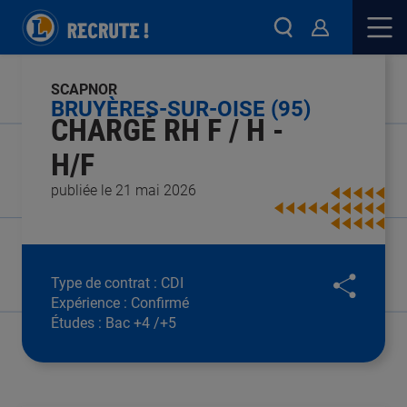
SCAPNOR
BRUYÈRES-SUR-OISE (95)
CHARGÉ RH F / H -
H/F
publiée le 21 mai 2026
Type de contrat :
CDI
Expérience :
Confirmé
Études :
Bac +4 /+5