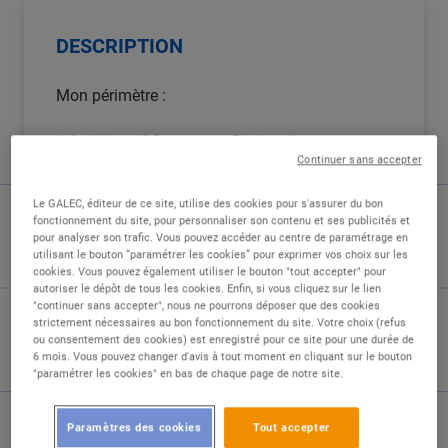
DESCRIPTION
Mon périmètre :
Administratif Scapnor et Parinordis.
Continuer sans accepter
Responsable hiérarchique :
Le GALEC, éditeur de ce site, utilise des cookies pour s'assurer du bon
fonctionnement du site, pour personnaliser son contenu et ses publicités et
Responsable RH.
pour analyser son trafic. Vous pouvez accéder au centre de paramétrage en
utilisant le bouton “paramétrer les cookies” pour exprimer vos choix sur les
cookies. Vous pouvez également utiliser le bouton "tout accepter" pour
Ma mission :
autoriser le dépôt de tous les cookies. Enfin, si vous cliquez sur le lien
"continuer sans accepter", nous ne pourrons déposer que des cookies
strictement nécessaires au bon fonctionnement du site. Votre choix (refus
Informer, orienter et conseiller les salariés et
ou consentement des cookies) est enregistré pour ce site pour une durée de
leurs managers.
6 mois. Vous pouvez changer d'avis à tout moment en cliquant sur le bouton
"paramétrer les cookies" en bas de chaque page de notre site.
Mes tâches :
Paramètres des cookies
Tout accepter
Missions principales :