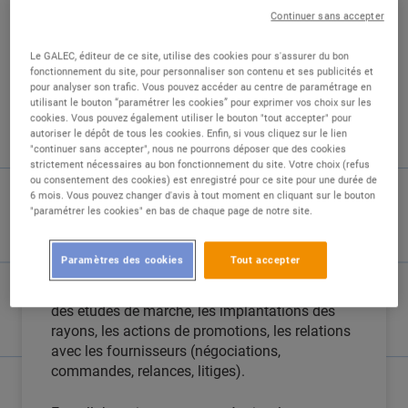
Continuer sans accepter
DESCRIPTION
Le GALEC, éditeur de ce site, utilise des cookies pour s'assurer du bon
fonctionnement du site, pour personnaliser son contenu et ses publicités et
Votre hypermarché de Montévrain recherche un
pour analyser son trafic. Vous pouvez accéder au centre de paramétrage en
utilisant le bouton “paramétrer les cookies” pour exprimer vos choix sur les
chef de rayon frais libre service.
cookies. Vous pouvez également utiliser le bouton "tout accepter" pour
autoriser le dépôt de tous les cookies. Enfin, si vous cliquez sur le lien
Vous gérez le compte d'exploitation de vos
"continuer sans accepter", nous ne pourrons déposer que des cookies
strictement nécessaires au bon fonctionnement du site. Votre choix (refus
rayons et en garantissez les résultats en terme
ou consentement des cookies) est enregistré pour ce site pour une durée de
de Chiffre d'Affaires, de marge, de gestion des
6 mois. Vous pouvez changer d'avis à tout moment en cliquant sur le bouton
pertes, de frais de personnel, d'achats et de
"paramétrer les cookies" en bas de chaque page de notre site.
stocks.
Paramètres des cookies
Tout accepter
Dans le respect de la politique commerciale et
marketing du magasin, vous assurez l'analyse
des études de marché, les implantations des
rayons, les actions de promotions, les relations
avec les fournisseurs (négociations,
commandes, relances, litiges).