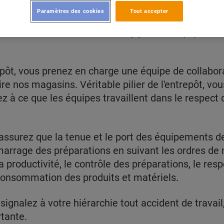
Paramètres des cookies
Tout accepter
, PARINORDIS recherche un(e) Chef d'équipe en 3x8
pôt, vous prenez en charge une équipe de collabora
aire nos magasins. Véritable pilier de l'entrepôt, vo
ez à ce que les équipes travaillent dans le respec
assurez que la tenue et le port des équipements de
marrage des préparations en suivant les ordres de 
la productivité, le contrôle des préparations, le re
a consommation des produits et matériels.
signalez à votre hiérarchie tout accident de travai
rtante.