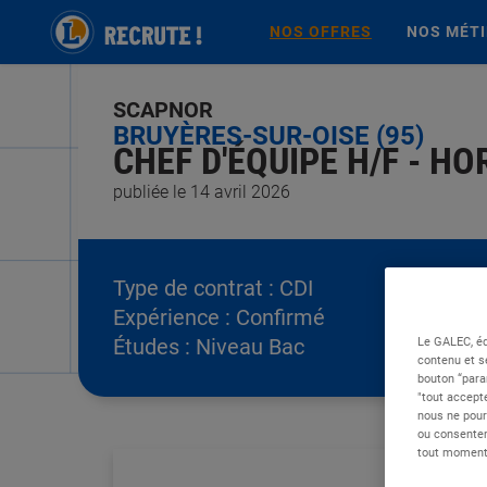
NOS OFFRES
NOS MÉT
SCAPNOR
BRUYÈRES-SUR-OISE (95)
CHEF D'ÉQUIPE H/F - HO
publiée le 14 avril 2026
Type de contrat :
CDI
Expérience :
Confirmé
Le GALEC, éd
Études :
Niveau Bac
contenu et s
bouton “para
"tout accepte
nous ne pour
ou consentem
tout moment 