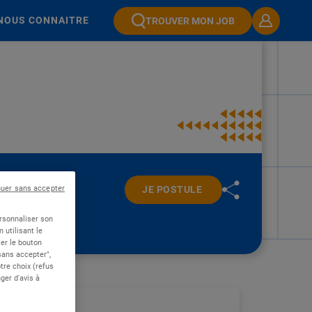
NOUS CONNAITRE
TROUVER MON JOB
nuer sans accepter
JE POSTULE
ersonnaliser son
 utilisant le
er le bouton
 sans accepter",
re choix (refus
ger d'avis à