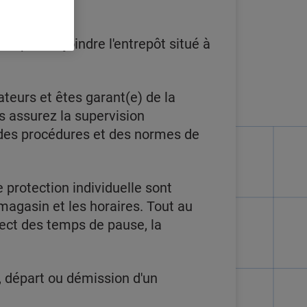
 pour rejoindre l'entrepôt situé à
teurs et êtes garant(e) de la
us assurez la supervision
t des procédures et des normes de
 protection individuelle sont
magasin et les horaires. Tout au
spect des temps de pause, la
l, départ ou démission d'un