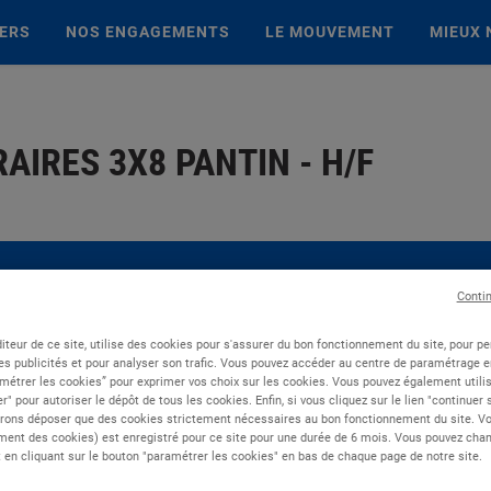
IERS
NOS ENGAGEMENTS
LE MOUVEMENT
MIEUX 
RAIRES 3X8 PANTIN - H/F
Conti
iteur de ce site, utilise des cookies pour s'assurer du bon fonctionnement du site, pour p
es publicités et pour analyser son trafic. Vous pouvez accéder au centre de paramétrage en
métrer les cookies” pour exprimer vos choix sur les cookies. Vous pouvez également utilis
r" pour autoriser le dépôt de tous les cookies. Enfin, si vous cliquez sur le lien "continuer
rons déposer que des cookies strictement nécessaires au bon fonctionnement du site. Vot
ent des cookies) est enregistré pour ce site pour une durée de 6 mois. Vous pouvez chan
en cliquant sur le bouton "paramétrer les cookies" en bas de chaque page de notre site.