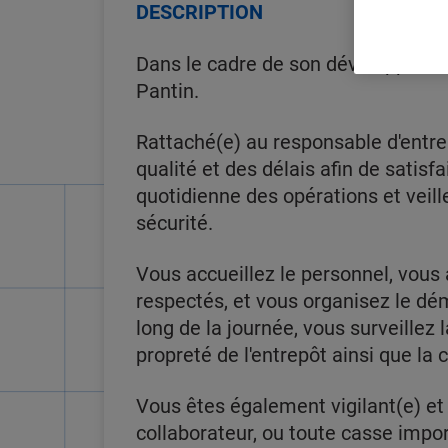
DESCRIPTION
Dans le cadre de son développement
Pantin.
Rattaché(e) au responsable d'entre
qualité et des délais afin de satisf
quotidienne des opérations et veill
sécurité.
Vous accueillez le personnel, vous 
respectés, et vous organisez le dé
long de la journée, vous surveillez 
propreté de l'entrepôt ainsi que l
Vous êtes également vigilant(e) et 
collaborateur, ou toute casse impo