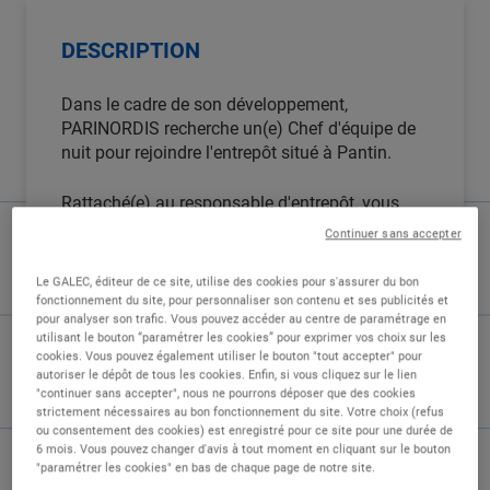
DESCRIPTION
Dans le cadre de son développement,
PARINORDIS recherche un(e) Chef d'équipe de
nuit pour rejoindre l'entrepôt situé à Pantin.
Rattaché(e) au responsable d'entrepôt, vous
prenez en charge une équipe de collaborateurs
Continuer sans accepter
et êtes garant(e) de la qualité et des délais afin
de satisfaire nos magasins. Véritable pilier de
Le GALEC, éditeur de ce site, utilise des cookies pour s'assurer du bon
l'entrepôt, vous assurez la supervision
fonctionnement du site, pour personnaliser son contenu et ses publicités et
pour analyser son trafic. Vous pouvez accéder au centre de paramétrage en
quotidienne des opérations et veillez à ce que
utilisant le bouton “paramétrer les cookies” pour exprimer vos choix sur les
les équipes travaillent dans le respect des
cookies. Vous pouvez également utiliser le bouton "tout accepter" pour
procédures et des normes de sécurité.
autoriser le dépôt de tous les cookies. Enfin, si vous cliquez sur le lien
"continuer sans accepter", nous ne pourrons déposer que des cookies
strictement nécessaires au bon fonctionnement du site. Votre choix (refus
Vous accueillez le personnel, vous assurez que
ou consentement des cookies) est enregistré pour ce site pour une durée de
la tenue et le port des équipements de
6 mois. Vous pouvez changer d'avis à tout moment en cliquant sur le bouton
protection individuelle sont respectés, et vous
"paramétrer les cookies" en bas de chaque page de notre site.