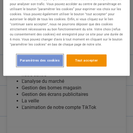
pour analyser son trafic. Vous pouvez accéder au centre de paramétrage en
utilisant le bouton “paramétrer les cookies” pour exprimer vos choix sur les
DESCRIPTION
cookies. Vous pouvez également utiliser le bouton "tout accepter" pour
autoriser le dépôt de tous les cookies. Enfin, si vous cliquez sur le lien
"continuer sans accepter", nous ne pourrons déposer que des cookies
Vous aurez en charge les missions suivants :
strictement nécessaires au bon fonctionnement du site. Votre choix (refus
ou consentement des cookies) est enregistré pour ce site pour une durée de
6 mois. Vous pouvez changer d'avis à tout moment en cliquant sur le bouton
Gestion des réseaux sociaux / du site du
"paramétrer les cookies" en bas de chaque page de notre site.
magasin Leclerc
L'affichage du magasin : PLV, affiches
Paramètres des cookies
Tout accepter
promotionnelles
Mise en oeuvre de la stratégie marketing de
notre centre
L'analyse du marché
Gestion des bornes magasin
Gestion des écrans publicitaires
La veille
L'animation de notre compte TikTok