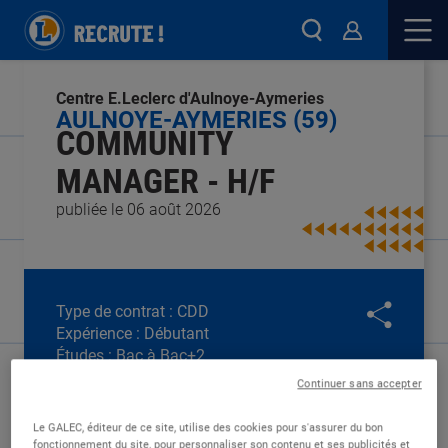
Centre E.Leclerc d'Aulnoye-Aymeries
AULNOYE-AYMERIES (59)
COMMUNITY
MANAGER - H/F
publiée le 06 août 2026
Type de contrat :
CDD
Expérience :
Débutant
Études :
Bac à Bac+2
Continuer sans accepter
Le GALEC, éditeur de ce site, utilise des cookies pour s'assurer du bon
fonctionnement du site, pour personnaliser son contenu et ses publicités et