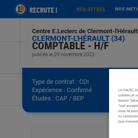
NOS OFFRES
NOS MÉT
Centre E.Leclerc de Clermont-l'Hérault
CLERMONT-L'HÉRAULT (34)
COMPTABLE - H/F
publiée le 29 novembre 2023
Type de contrat :
CDI
Expérience :
Confirmé
Le GALEC, éd
contenu et s
Études :
CAP / BEP
bouton “para
"tout accepte
nous ne pour
ou consentem
tout moment 