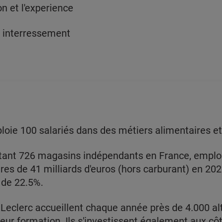
on et l'experience
+ interressement
loie 100 salariés dans des métiers alimentaires e
tant 726 magasins indépendants en France, emploi
ires de 41 milliards d'euros (hors carburant) en 2021
 de 22.5%.
Leclerc accueillent chaque année près de 4.000 al
 leur formation. Ils s'investissent également aux c