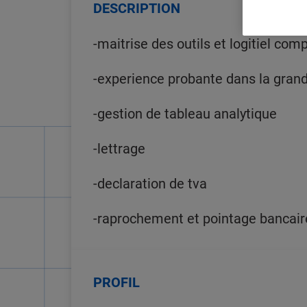
DESCRIPTION
-maitrise des outils et logitiel com
-experience probante dans la grande
-gestion de tableau analytique
-lettrage
-declaration de tva
-raprochement et pointage bancair
PROFIL