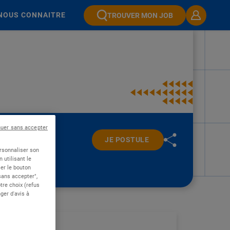
NOUS CONNAITRE
TROUVER MON JOB
nuer sans accepter
JE POSTULE
ersonnaliser son
 utilisant le
er le bouton
 sans accepter",
re choix (refus
ger d'avis à