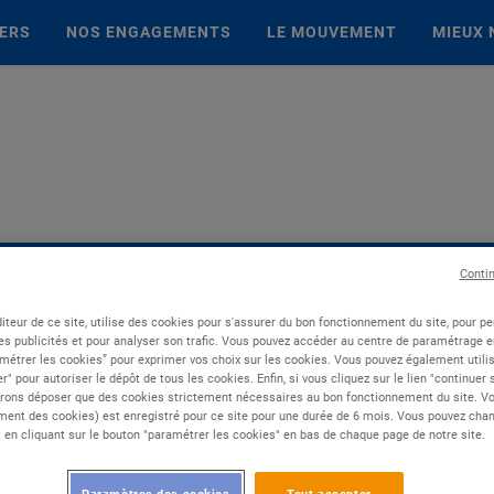
IERS
NOS ENGAGEMENTS
LE MOUVEMENT
MIEUX 
Conti
iteur de ce site, utilise des cookies pour s'assurer du bon fonctionnement du site, pour p
es publicités et pour analyser son trafic. Vous pouvez accéder au centre de paramétrage en
métrer les cookies” pour exprimer vos choix sur les cookies. Vous pouvez également utilis
r" pour autoriser le dépôt de tous les cookies. Enfin, si vous cliquez sur le lien "continuer
rons déposer que des cookies strictement nécessaires au bon fonctionnement du site. Vot
ent des cookies) est enregistré pour ce site pour une durée de 6 mois. Vous pouvez chan
en cliquant sur le bouton "paramétrer les cookies" en bas de chaque page de notre site.
Paramètres des cookies
Tout accepter