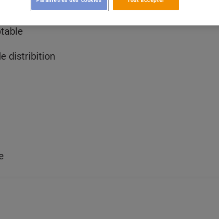
ptable
 distribition
e