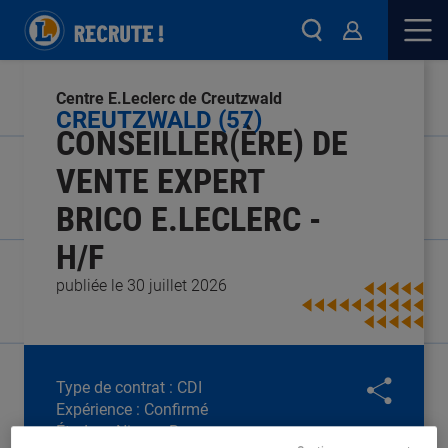
Centre E.Leclerc de Creutzwald
CREUTZWALD (57)
CONSEILLER(ÈRE) DE
VENTE EXPERT
BRICO E.LECLERC -
H/F
publiée le 30 juillet 2026
Type de contrat :
CDI
Expérience :
Confirmé
Études :
Niveau Bac