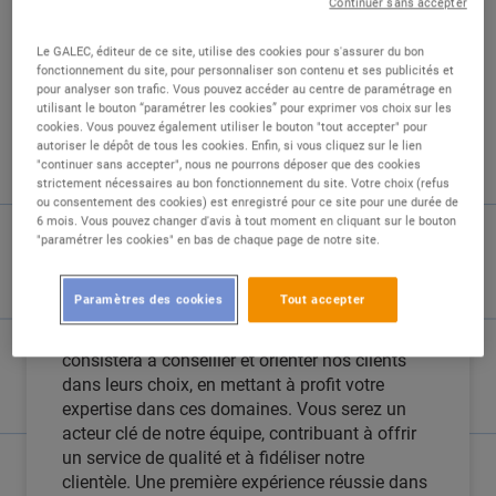
Continuer sans accepter
Le GALEC, éditeur de ce site, utilise des cookies pour s'assurer du bon
fonctionnement du site, pour personnaliser son contenu et ses publicités et
pour analyser son trafic. Vous pouvez accéder au centre de paramétrage en
utilisant le bouton “paramétrer les cookies” pour exprimer vos choix sur les
cookies. Vous pouvez également utiliser le bouton "tout accepter" pour
DESCRIPTION
autoriser le dépôt de tous les cookies. Enfin, si vous cliquez sur le lien
"continuer sans accepter", nous ne pourrons déposer que des cookies
strictement nécessaires au bon fonctionnement du site. Votre choix (refus
Nous recherchons un Conseiller de vente expert
ou consentement des cookies) est enregistré pour ce site pour une durée de
en outillage, revêtements de sols, motoculture,
6 mois. Vous pouvez changer d'avis à tout moment en cliquant sur le bouton
salle de bain et/ ou matériaux de construction
"paramétrer les cookies" en bas de chaque page de notre site.
pour rejoindre notre équipe spécialisée de 5
personnes. Ce poste en CDI à temps plein (39h
Paramètres des cookies
Tout accepter
sur 5 jours par semaine) demande une grande
polyvalence sur plusieurs univers. Votre rôle
consistera à conseiller et orienter nos clients
dans leurs choix, en mettant à profit votre
expertise dans ces domaines. Vous serez un
acteur clé de notre équipe, contribuant à offrir
un service de qualité et à fidéliser notre
clientèle. Une première expérience réussie dans