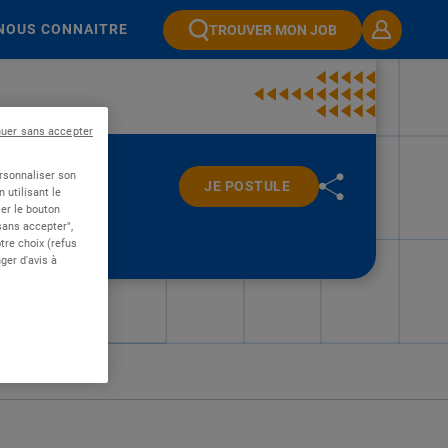
NOUS CONNAITRE
TROUVER MON JOB
nuer sans accepter
ersonnaliser son
JE POSTULE
 utilisant le
er le bouton
 sans accepter",
re choix (refus
ger d'avis à