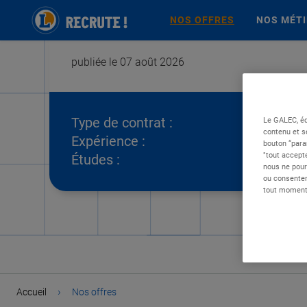
NOS OFFRES
NOS MÉT
publiée le 07 août 2026
Type de contrat :
Le GALEC, éd
contenu et s
Expérience :
bouton “para
"tout accepte
Études :
nous ne pour
ou consentem
tout moment 
›
Accueil
Nos offres