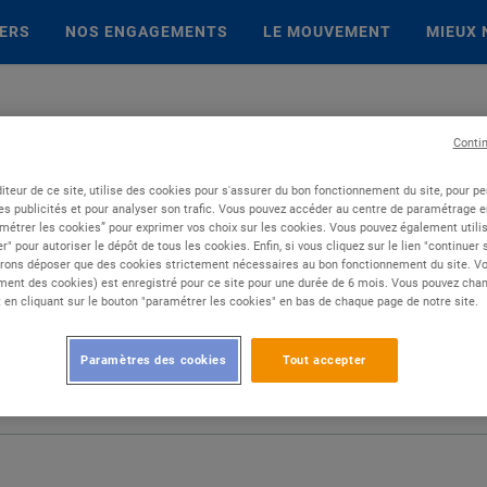
IERS
NOS ENGAGEMENTS
LE MOUVEMENT
MIEUX 
Conti
iteur de ce site, utilise des cookies pour s'assurer du bon fonctionnement du site, pour p
es publicités et pour analyser son trafic. Vous pouvez accéder au centre de paramétrage en
métrer les cookies” pour exprimer vos choix sur les cookies. Vous pouvez également utilis
r" pour autoriser le dépôt de tous les cookies. Enfin, si vous cliquez sur le lien "continuer
rons déposer que des cookies strictement nécessaires au bon fonctionnement du site. Vot
ent des cookies) est enregistré pour ce site pour une durée de 6 mois. Vous pouvez chan
en cliquant sur le bouton "paramétrer les cookies" en bas de chaque page de notre site.
Paramètres des cookies
Tout accepter