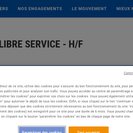
IERS
NOS ENGAGEMENTS
LE MOUVEMENT
MIEUX 
IBRE SERVICE - H/F
Conti
iteur de ce site, utilise des cookies pour s'assurer du bon fonctionnement du site, pour p
es publicités et pour analyser son trafic. Vous pouvez accéder au centre de paramétrage en
métrer les cookies” pour exprimer vos choix sur les cookies. Vous pouvez également utilis
r" pour autoriser le dépôt de tous les cookies. Enfin, si vous cliquez sur le lien "continuer
rons déposer que des cookies strictement nécessaires au bon fonctionnement du site. Vot
ent des cookies) est enregistré pour ce site pour une durée de 6 mois. Vous pouvez chan
en cliquant sur le bouton "paramétrer les cookies" en bas de chaque page de notre site.
Paramètres des cookies
Tout accepter