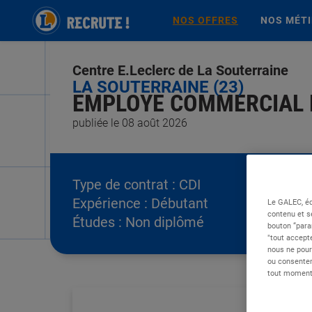
NOS OFFRES
NOS MÉT
Centre E.Leclerc de La Souterraine
LA SOUTERRAINE (23)
EMPLOYE COMMERCIAL L
publiée le 08 août 2026
Type de contrat :
CDI
Expérience :
Débutant
Le GALEC, éd
contenu et s
Études :
Non diplômé
bouton “para
"tout accepte
nous ne pour
ou consentem
tout moment 