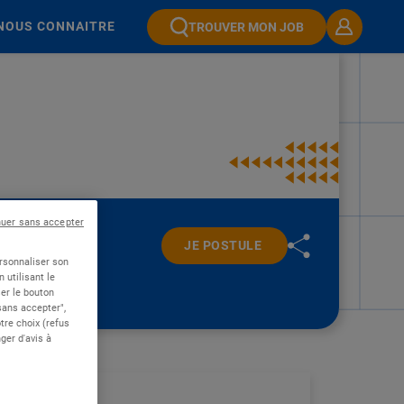
NOUS CONNAITRE
TROUVER MON JOB
nuer sans accepter
JE POSTULE
ersonnaliser son
 utilisant le
er le bouton
 sans accepter",
re choix (refus
ger d'avis à