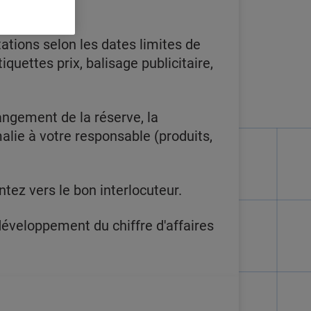
tions selon les dates limites de
uettes prix, balisage publicitaire,
angement de la réserve, la
lie à votre responsable (produits,
tez vers le bon interlocuteur.
 développement du chiffre d'affaires