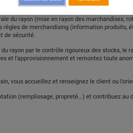
ale du rayon (mise en rayon des marchandises, rota
ègles de merchandising (information produits, étiq
et de sécurité.
du rayon par le contrôle rigoureux des stocks, le r
s et l'approvisionnement et remontez toute anoma
, vous accueillez et renseignez le client ou l'orien
ntation (remplissage, propreté...) et contribuez au