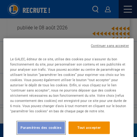
publiée le 08 août 2026
Continuer sans accepter
Type de contrat :
Le GALEC, éditeur de ce site, utilise des cookies pour s'assurer du bon
fonctionnement du site, pour personnaliser son contenu et ses publicités et
Expérience :
pour analyser son trafic. Vous pouvez accéder au centre de paramétrage en
Études :
utilisant le bouton “paramétrer les cookies” pour exprimer vos choix sur les
cookies. Vous pouvez également utiliser le bouton "tout accepter" pour
autoriser le dépôt de tous les cookies. Enfin, si vous cliquez sur le lien
"continuer sans accepter", nous ne pourrons déposer que des cookies
strictement nécessaires au bon fonctionnement du site. Votre choix (refus
ou consentement des cookies) est enregistré pour ce site pour une durée de
6 mois. Vous pouvez changer d'avis à tout moment en cliquant sur le bouton
"paramétrer les cookies" en bas de chaque page de notre site.
›
Accueil
Nos offres
Paramètres des cookies
Tout accepter