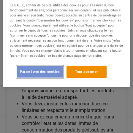
Le GALEC, éditeur de ce site, utilise des cookies pour s'assurer du bon
fonctionnement du site, pour personnaliser son contenu et ses publicités et
pour analyser son trafic. Vous pouvez accéder au centre de paramétrage en
utilisant le bouton “paramétrer les cookies” pour exprimer vos choix sur les
cookies. Vous pouvez également utiliser le bouton "tout accepter" pour
autoriser le dépôt de tous les cookies. Enfin, si vous cliquez sur le lien
DESCRIPTION
"continuer sans accepter", nous ne pourrons déposer que des cookies
strictement nécessaires au bon fonctionnement du site. Votre choix (refus
ou consentement des cookies) est enregistré pour ce site pour une durée de
Au sein du Leclerc EXPRESS de la Balme-de-
6 mois. Vous pouvez changer d'avis à tout moment en cliquant sur le bouton
"paramétrer les cookies" en bas de chaque page de notre site.
Sillingy et sous la responsabilité du
responsable,
Paramètres des cookies
Tout accepter
Vous êtes le garant de l'aspect marchand du
rayon, ainsi vous êtes en charge de
l'approvisionner en transportant les produits
à l'aide de matériel adapté.
Vous devez installer les marchandises en
linéaires en respectant leur implantation
Vous serez également amener chaque jour à
contrôler l'état et les dates limites de
consommation des produits périssables afin