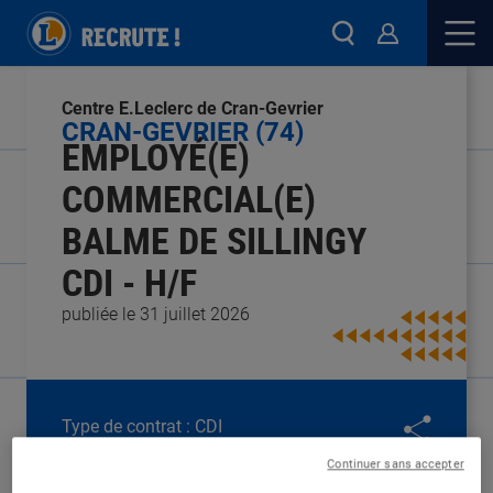
Centre E.Leclerc de Cran-Gevrier
CRAN-GEVRIER (74)
EMPLOYÉ(E)
COMMERCIAL(E)
BALME DE SILLINGY
CDI - H/F
publiée le 31 juillet 2026
Type de contrat :
CDI
Expérience :
Débutant
Continuer sans accepter
Études :
CAP / BEP