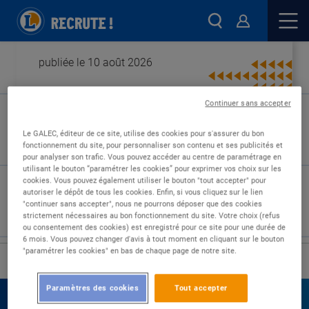
publiée le 10 août 2026
Continuer sans accepter
Type de contrat :
Le GALEC, éditeur de ce site, utilise des cookies pour s'assurer du bon
fonctionnement du site, pour personnaliser son contenu et ses publicités et
Expérience :
pour analyser son trafic. Vous pouvez accéder au centre de paramétrage en
Études :
utilisant le bouton “paramétrer les cookies” pour exprimer vos choix sur les
cookies. Vous pouvez également utiliser le bouton "tout accepter" pour
autoriser le dépôt de tous les cookies. Enfin, si vous cliquez sur le lien
"continuer sans accepter", nous ne pourrons déposer que des cookies
strictement nécessaires au bon fonctionnement du site. Votre choix (refus
ou consentement des cookies) est enregistré pour ce site pour une durée de
6 mois. Vous pouvez changer d'avis à tout moment en cliquant sur le bouton
"paramétrer les cookies" en bas de chaque page de notre site.
›
Accueil
Nos offres
Paramètres des cookies
Tout accepter