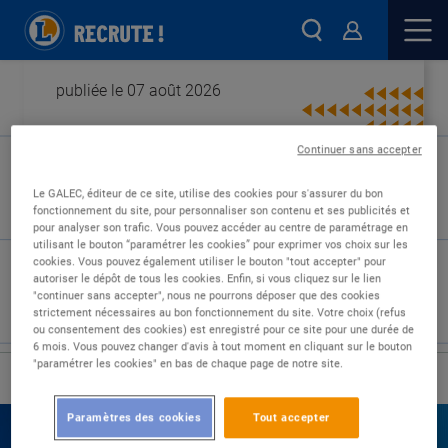
publiée le 07 août 2026
Continuer sans accepter
Type de contrat :
Le GALEC, éditeur de ce site, utilise des cookies pour s'assurer du bon
fonctionnement du site, pour personnaliser son contenu et ses publicités et
Expérience :
pour analyser son trafic. Vous pouvez accéder au centre de paramétrage en
Études :
utilisant le bouton “paramétrer les cookies” pour exprimer vos choix sur les
cookies. Vous pouvez également utiliser le bouton "tout accepter" pour
autoriser le dépôt de tous les cookies. Enfin, si vous cliquez sur le lien
"continuer sans accepter", nous ne pourrons déposer que des cookies
strictement nécessaires au bon fonctionnement du site. Votre choix (refus
ou consentement des cookies) est enregistré pour ce site pour une durée de
6 mois. Vous pouvez changer d'avis à tout moment en cliquant sur le bouton
"paramétrer les cookies" en bas de chaque page de notre site.
›
Accueil
Nos offres
Paramètres des cookies
Tout accepter