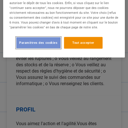
autoriser le dépôt de tous les cookies. Enfin, si vous cliquez sur le lien
"continuer sans accepter", nous ne pourrons déposer que des cookies
strictement nécessaires au bon fonctionnement du site. Votre choix (refus
ou consentement des cookies) est enregistré pour ce site pour une durée de
6 mois. Vous pouvez changer d'avis à tout moment en cliquant sur le bouton
DESCRIPTION
"paramétrer les cookies" en bas de chaque page de notre site.
Vos missions :o Vous approvisionnez votre
Paramètres des cookies
Tout accepter
rayon en veillant à respecter les implantations
;o Vous assurez les rotations des produits pour
éviter les ruptures ; o Vous veillez au rangement
des stocks et de la réserve ; o Vous veillez au
respect des règles d'hygiène et de sécurité ; o
Vous assurez le suivi des commandes sur
informatique ; o Vous renseignez les clients.
PROFIL
Vous aimez l'action et l'agilité.Vous êtes