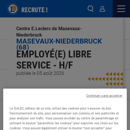
Centre E.Leclerc de Masevaux-
Niederbruck
MASEVAUX-NIEDERBRUCK
(68)
EMPLOYÉ(E) LIBRE
SERVICE - H/F
publiée le 05 août 2026
Continuer sans accepter
Type de contrat :
CDI
Le GALEC, éditeur de ce site, utilise des cookies pour s'assurer du bon
Expérience :
Aucune expérience
fonctionnement du site, pour personnaliser son contenu et ses publicités et
Études :
Non diplômé
pour analyser son trafic. Vous pouvez accéder au centre de paramétrage en
utilisant le bouton “paramétrer les cookies” pour exprimer vos choix sur les
cookies. Vous pouvez également utiliser le bouton "tout accepter" pour