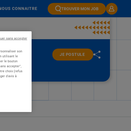
NOUS CONNAITRE
TROUVER MON JOB
nuer sans accepter
ersonnaliser son
JE POSTULE
 utilisant le
er le bouton
 sans accepter",
re choix (refus
ger d'avis à