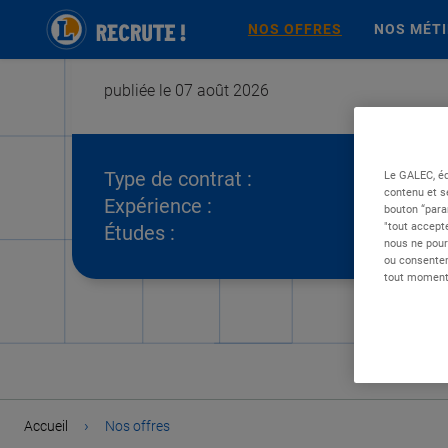
NOS OFFRES
NOS MÉT
publiée le 07 août 2026
Type de contrat :
Le GALEC, éd
contenu et s
Expérience :
bouton “para
"tout accepte
Études :
nous ne pour
ou consentem
tout moment 
›
Accueil
Nos offres